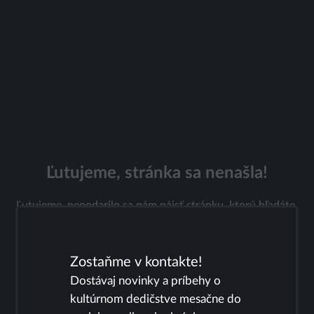
Ľutujeme, stránka sa nenašla!
Ľutujeme, nepodarilo sa nám nájsť stránku, ktorú hľadáte.
Možno ste zle zadali adresu URL? Nezabudnite si
skontrolovať pravopis.
Zostaňme v kontakte!
Dostávaj novinky a príbehy o 
kultúrnom dedičstve mesačne do 