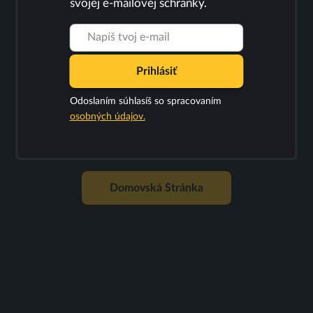
svojej e-mailovej schránky.
Prihlásiť
Odoslaním súhlasíš so spracovaním
osobných údajov.
Domovská Stránka