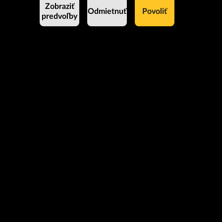
Zobraziť
Odmietnuť
Povoliť
predvoľby
Zostaňme v kontakte
Prihlás sa na odber noviniek
Prihlásiť
Odoslaním súhlasíš so spracovaním
osobných údajov.
Kontakt